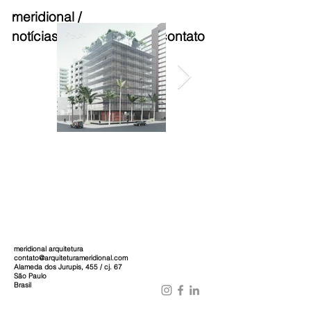
meridional /
notícias,
sobre,
projetos,
contato
meridional arquitetura
contato@arquiteturameridional.com
Alameda dos Jurupis, 455 / cj. 67
São Paulo
Brasil