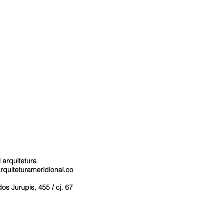
 arquitetura
rquiteturameridional.co
s Jurupis, 455 / cj. 67
o